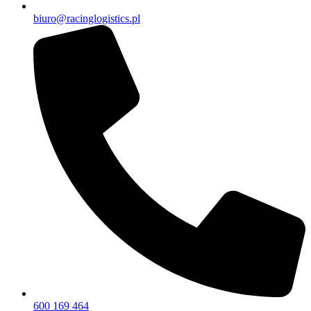
biuro@racinglogistics.pl
600 169 464