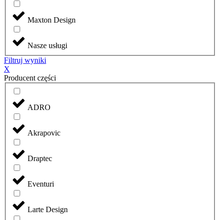
Maxton Design
Nasze usługi
Filtruj wyniki
X
Producent części
ADRO
Akrapovic
Draptec
Eventuri
Larte Design