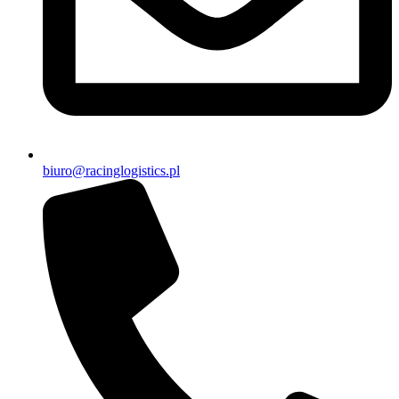
biuro@racinglogistics.pl