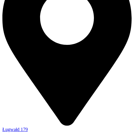
Ługwałd 179