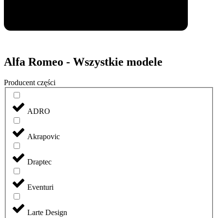
Alfa Romeo - Wszystkie modele
Producent części
ADRO
Akrapovic
Draptec
Eventuri
Larte Design