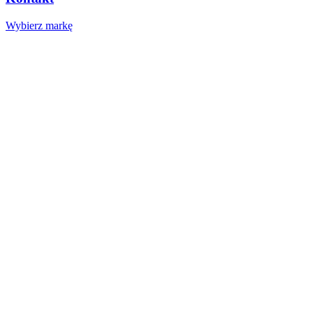
Wybierz markę
Nasze studio
Voucher prezentowy
SOCIAL MEDIA