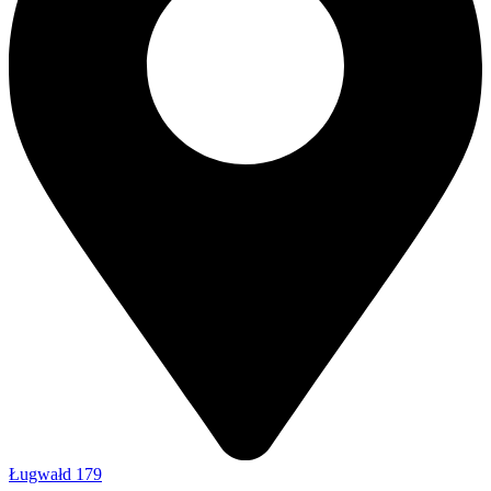
Ługwałd 179