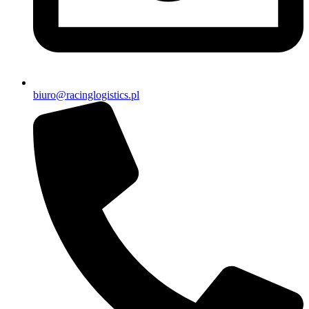
biuro@racinglogistics.pl