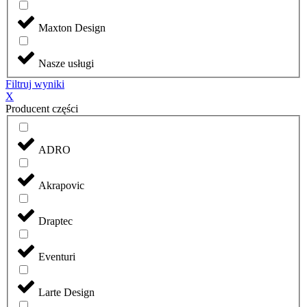
Maxton Design
Nasze usługi
Filtruj wyniki
X
Producent części
ADRO
Akrapovic
Draptec
Eventuri
Larte Design