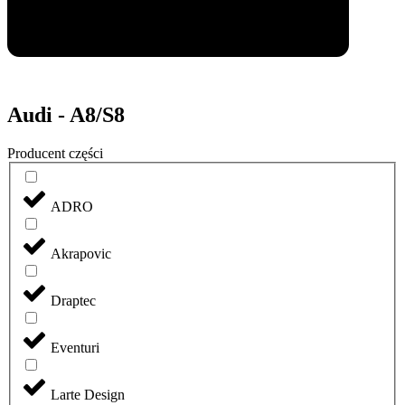
Audi - A8/S8
Producent części
ADRO
Akrapovic
Draptec
Eventuri
Larte Design