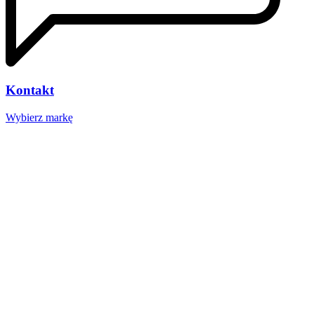
Kontakt
Wybierz markę
Nasze studio
Voucher prezentowy
SOCIAL MEDIA