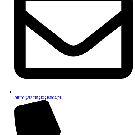
biuro@racinglogistics.pl