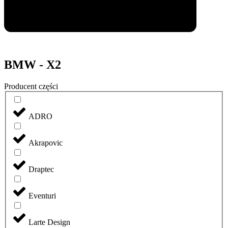
BMW - X2
Producent części
ADRO
Akrapovic
Draptec
Eventuri
Larte Design