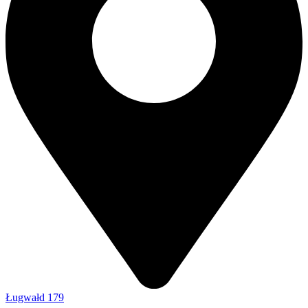
Ługwałd 179