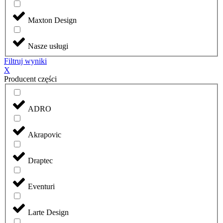
Maxton Design
Nasze usługi
Filtruj wyniki
X
Producent części
ADRO
Akrapovic
Draptec
Eventuri
Larte Design