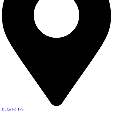
Ługwałd 179