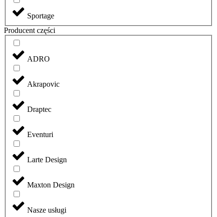
Sportage
Producent części
ADRO
Akrapovic
Draptec
Eventuri
Larte Design
Maxton Design
Nasze usługi