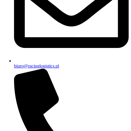
biuro@racinglogistics.pl