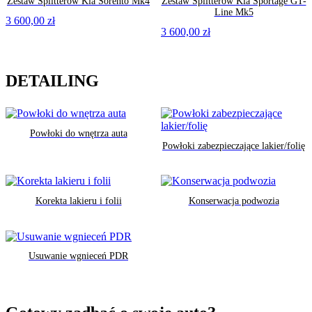
Zestaw Splitterów Kia Sorento Mk4
Zestaw Splitterów Kia Sportage GT-
Line Mk5
3 600,00
zł
3 600,00
zł
DETAILING
Powłoki do wnętrza auta
Powłoki zabezpieczające lakier/folię
Korekta lakieru i folii
Konserwacja podwozia
Usuwanie wgnieceń PDR