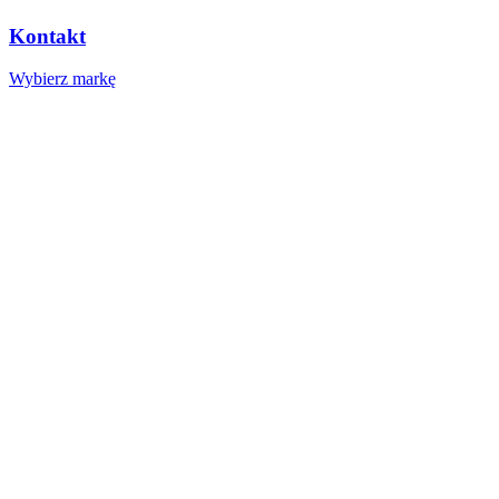
Kontakt
Wybierz markę
Nasze studio
Voucher prezentowy
SOCIAL MEDIA