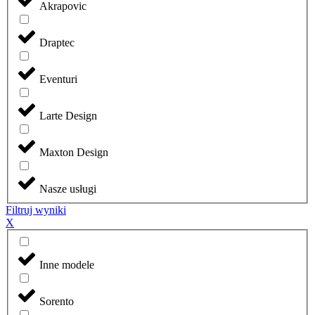
Akrapovic
Draptec
Eventuri
Larte Design
Maxton Design
Nasze usługi
Filtruj wyniki
X
Inne modele
Sorento