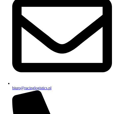
biuro@racinglogistics.pl