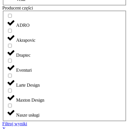
Producent części
ADRO
Akrapovic
Draptec
Eventuri
Larte Design
Maxton Design
Nasze usługi
Filtruj wyniki
X