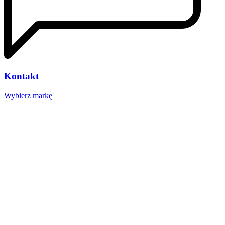
Kontakt
Wybierz markę
Nasze studio
Voucher prezentowy
SOCIAL MEDIA