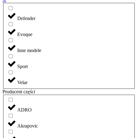
Defender
Evoque
Inne modele
Sport
Velar
Producent części
ADRO
Akrapovic