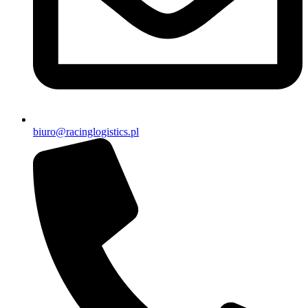
biuro@racinglogistics.pl