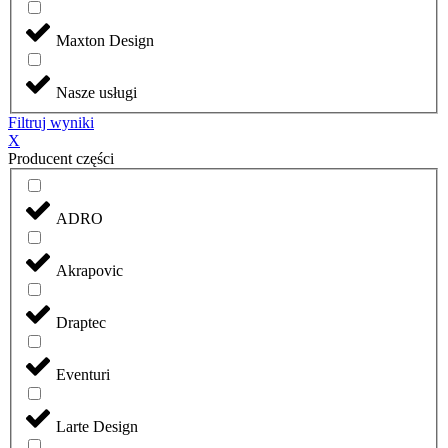
Maxton Design
Nasze usługi
Filtruj wyniki
X
Producent części
ADRO
Akrapovic
Draptec
Eventuri
Larte Design