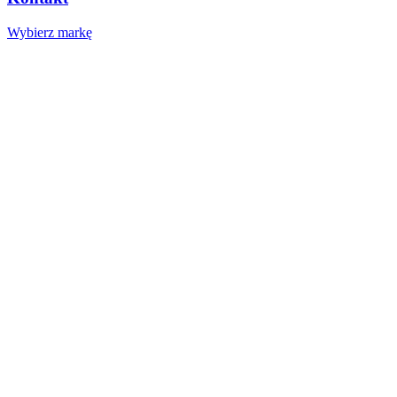
Wybierz markę
Nasze studio
Voucher prezentowy
SOCIAL MEDIA