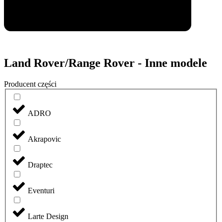
Land Rover/Range Rover - Inne modele
Producent części
ADRO
Akrapovic
Draptec
Eventuri
Larte Design