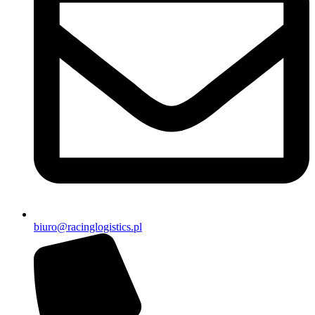
biuro@racinglogistics.pl