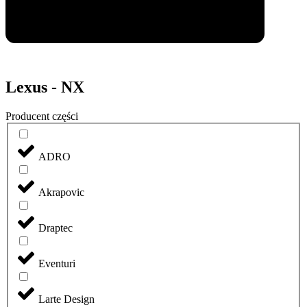
Lexus - NX
Producent części
ADRO
Akrapovic
Draptec
Eventuri
Larte Design