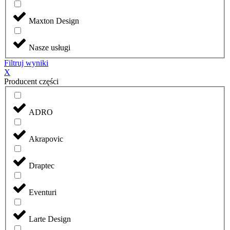
Maxton Design
Nasze usługi
Filtruj wyniki
X
Producent części
ADRO
Akrapovic
Draptec
Eventuri
Larte Design