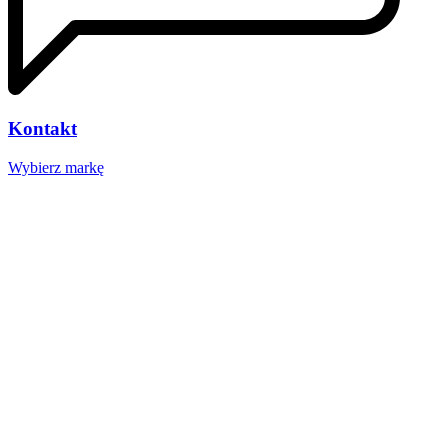
Kontakt
Wybierz markę
Nasze studio
Voucher prezentowy
SOCIAL MEDIA