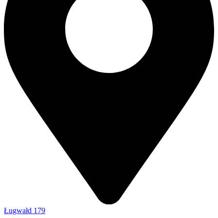
Ługwałd 179