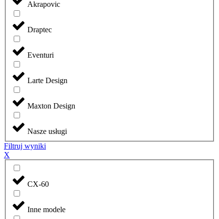
Akrapovic
Draptec
Eventuri
Larte Design
Maxton Design
Nasze usługi
Filtruj wyniki
X
CX-60
Inne modele