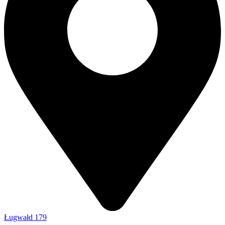
Ługwałd 179