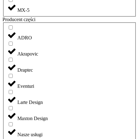
MX-5
Producent części
ADRO
Akrapovic
Draptec
Eventuri
Larte Design
Maxton Design
Nasze usługi