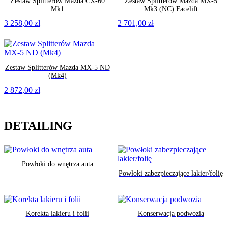
Zestaw Splitterów Mazda CX-60
Zestaw Splitterów Mazda MX-5
Mk1
Mk3 (NC) Facelift
3 258,00
zł
2 701,00
zł
Zestaw Splitterów Mazda MX-5 ND
(Mk4)
2 872,00
zł
DETAILING
Powłoki do wnętrza auta
Powłoki zabezpieczające lakier/folię
Korekta lakieru i folii
Konserwacja podwozia