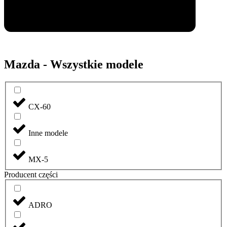
Mazda - Wszystkie modele
CX-60
Inne modele
MX-5
Producent części
ADRO