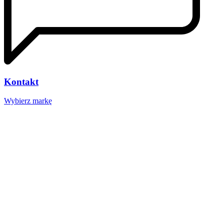
Kontakt
Wybierz markę
Nasze studio
Voucher prezentowy
SOCIAL MEDIA