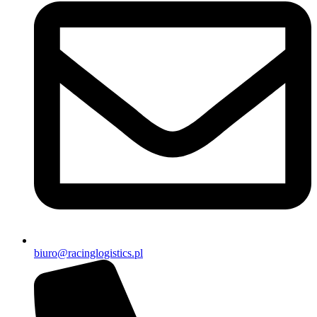
biuro@racinglogistics.pl