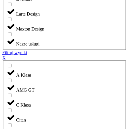
Larte Design
Maxton Design
Nasze usługi
Filtruj wyniki
X
A Klasa
AMG GT
C Klasa
Citan