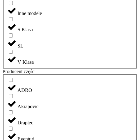
Inne modele
S Klasa
SL
V Klasa
Producent części
ADRO
Akrapovic
Draptec
Eventuri