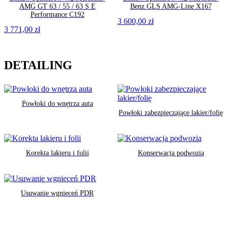
AMG GT 63 / 55 / 63 S E
Benz GLS AMG-Line X167
Performance C192
3 600,00
zł
3 771,00
zł
DETAILING
Powłoki do wnętrza auta
Powłoki zabezpieczające lakier/folię
Korekta lakieru i folii
Konserwacja podwozia
Usuwanie wgnieceń PDR