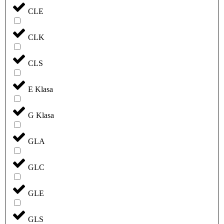
CLE
CLK
CLS
E Klasa
G Klasa
GLA
GLC
GLE
GLS