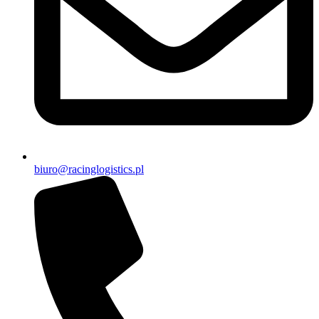
biuro@racinglogistics.pl