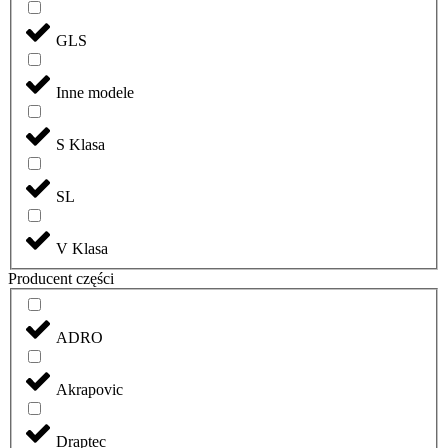
GLS
Inne modele
S Klasa
SL
V Klasa
Producent części
ADRO
Akrapovic
Draptec