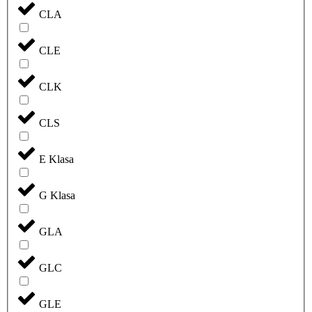
CLA
CLE
CLK
CLS
E Klasa
G Klasa
GLA
GLC
GLE