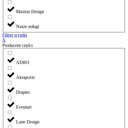
Maxton Design
Nasze usługi
Filtruj wyniki
X
Producent części
ADRO
Akrapovic
Draptec
Eventuri
Larte Design