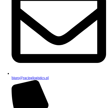
biuro@racinglogistics.pl