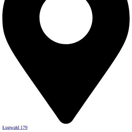
Ługwałd 179