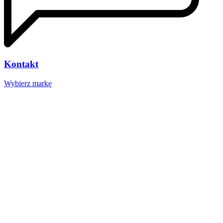
Kontakt
Wybierz markę
Nasze studio
Voucher prezentowy
SOCIAL MEDIA