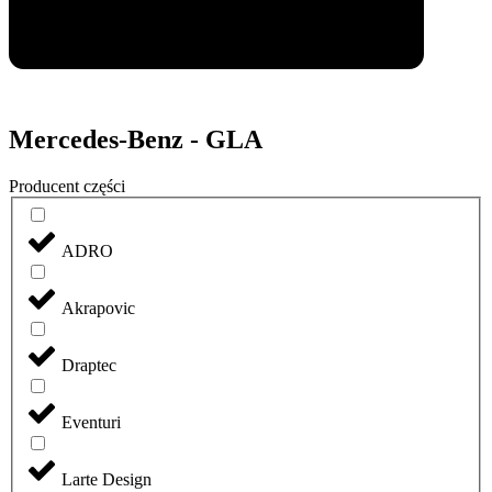
Mercedes-Benz - GLA
Producent części
ADRO
Akrapovic
Draptec
Eventuri
Larte Design