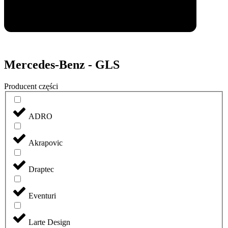
Mercedes-Benz - GLS
Producent części
ADRO
Akrapovic
Draptec
Eventuri
Larte Design