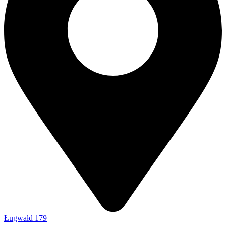
Ługwałd 179