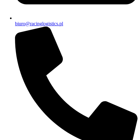
biuro@racinglogistics.pl