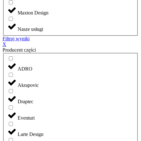
Maxton Design
Nasze usługi
Filtruj wyniki
X
Producent części
ADRO
Akrapovic
Draptec
Eventuri
Larte Design