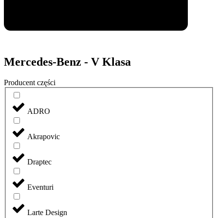
Mercedes-Benz - V Klasa
Producent części
ADRO
Akrapovic
Draptec
Eventuri
Larte Design