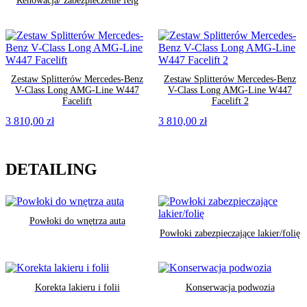
Renowacja/ zabezpieczenie felg
Zestaw Splitterów Mercedes-Benz
Zestaw Splitterów Mercedes-Benz
V-Class Long AMG-Line W447
V-Class Long AMG-Line W447
Facelift
Facelift 2
3 810,00
zł
3 810,00
zł
DETAILING
Powłoki do wnętrza auta
Powłoki zabezpieczające lakier/folię
Korekta lakieru i folii
Konserwacja podwozia