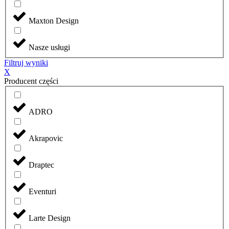
Maxton Design
Nasze usługi
Filtruj wyniki
X
Producent części
ADRO
Akrapovic
Draptec
Eventuri
Larte Design