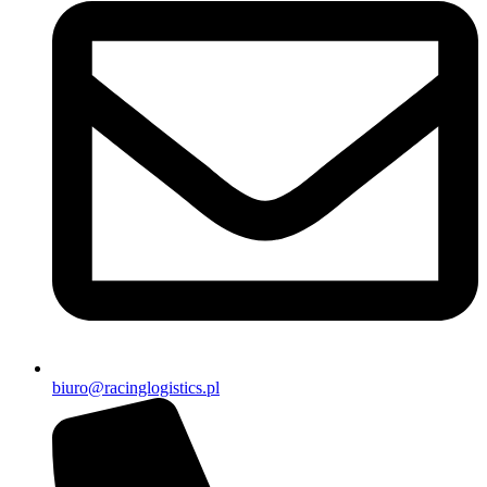
biuro@racinglogistics.pl