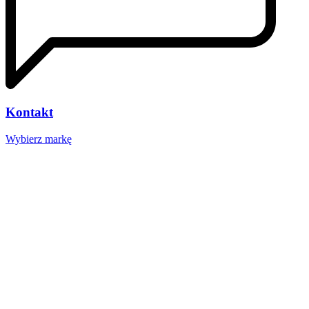
Kontakt
Wybierz markę
Nasze studio
Voucher prezentowy
SOCIAL MEDIA