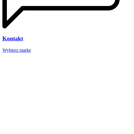
Kontakt
Wybierz markę
Nasze studio
Voucher prezentowy
SOCIAL MEDIA