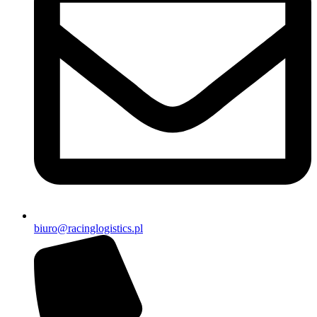
biuro@racinglogistics.pl