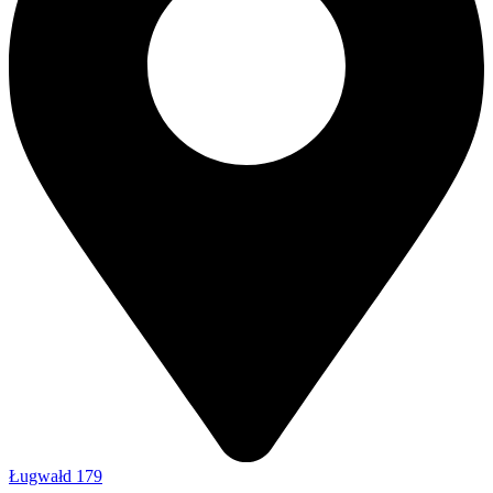
Ługwałd 179