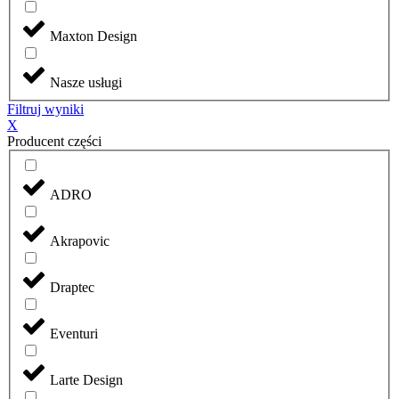
Maxton Design
Nasze usługi
Filtruj wyniki
X
Producent części
ADRO
Akrapovic
Draptec
Eventuri
Larte Design