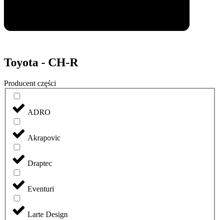
Toyota - CH-R
Producent części
ADRO
Akrapovic
Draptec
Eventuri
Larte Design