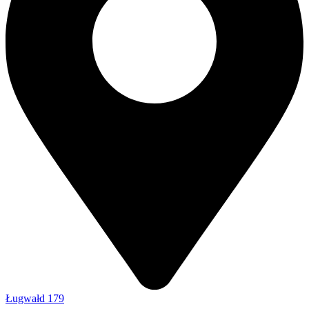
Ługwałd 179