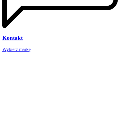
Kontakt
Wybierz markę
Nasze studio
Voucher prezentowy
SOCIAL MEDIA