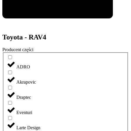
Toyota - RAV4
Producent części
ADRO
Akrapovic
Draptec
Eventuri
Larte Design