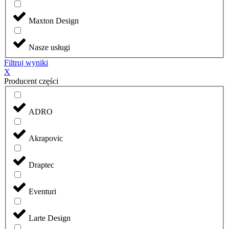
Maxton Design
Nasze usługi
Filtruj wyniki
X
Producent części
ADRO
Akrapovic
Draptec
Eventuri
Larte Design