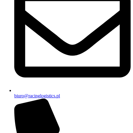
biuro@racinglogistics.pl