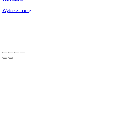
Wybierz markę
Nasze studio
Voucher prezentowy
SOCIAL MEDIA