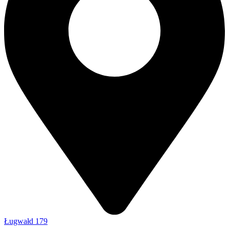
Ługwałd 179