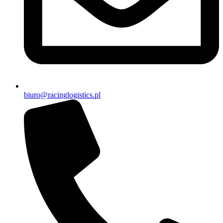
biuro@racinglogistics.pl