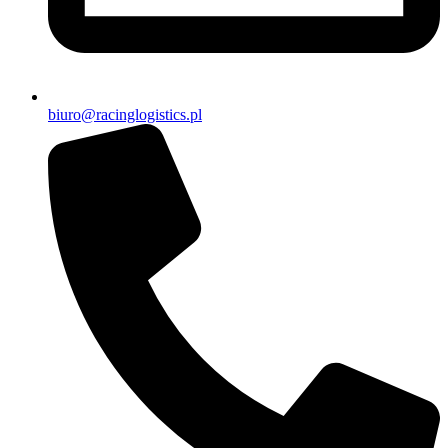
biuro@racinglogistics.pl