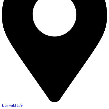
Ługwałd 179