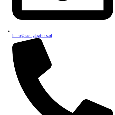
biuro@racinglogistics.pl