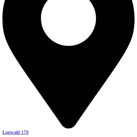
Ługwałd 179