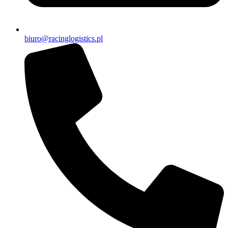
biuro@racinglogistics.pl