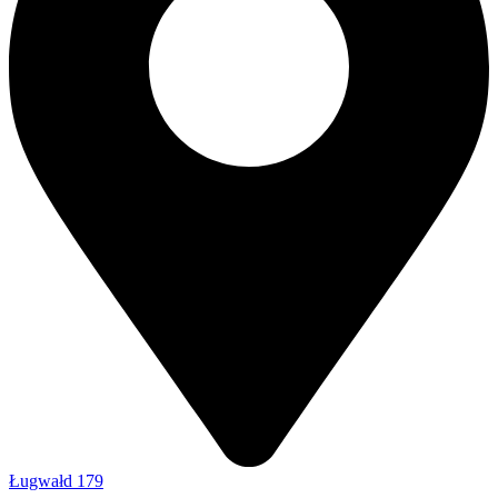
Ługwałd 179