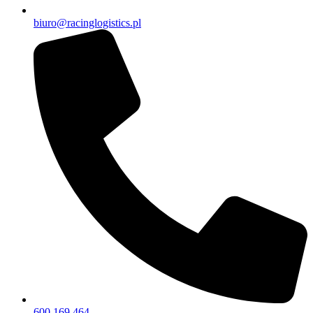
biuro@racinglogistics.pl
600 169 464