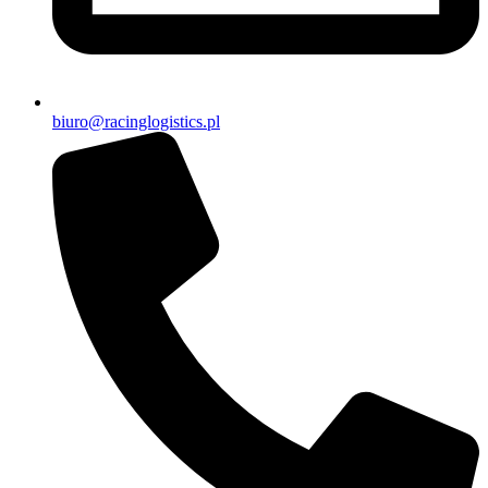
biuro@racinglogistics.pl