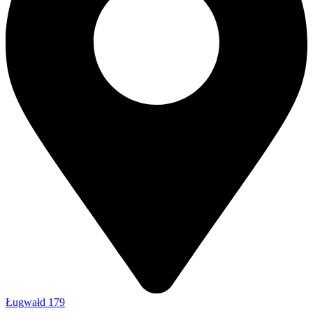
Ługwałd 179