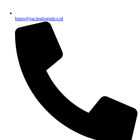
biuro@racinglogistics.pl