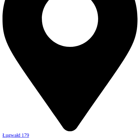
Ługwałd 179