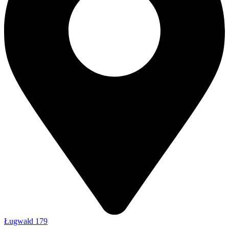
Ługwałd 179