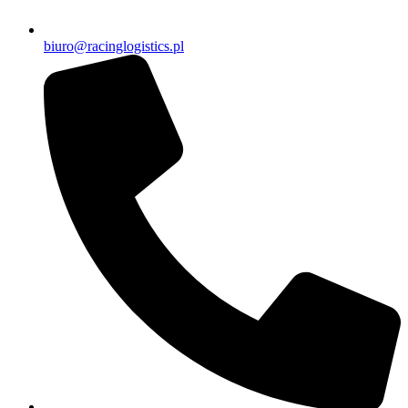
biuro@racinglogistics.pl