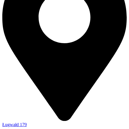
Ługwałd 179