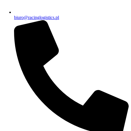
biuro@racinglogistics.pl