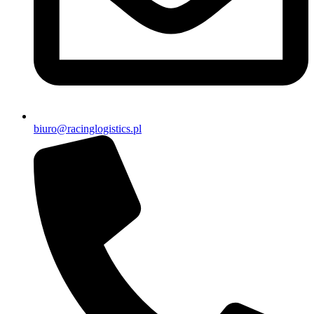
biuro@racinglogistics.pl