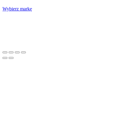
Wybierz markę
Nasze studio
Voucher prezentowy
SOCIAL MEDIA