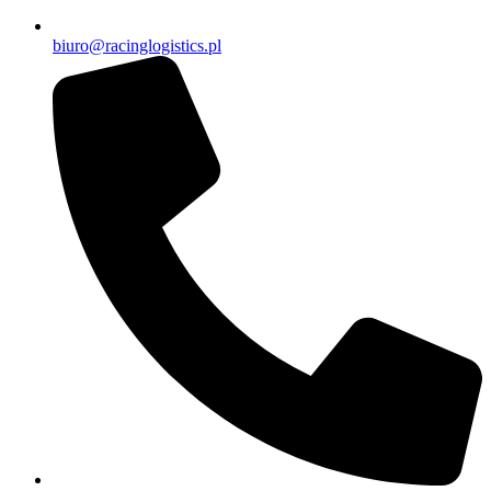
biuro@racinglogistics.pl