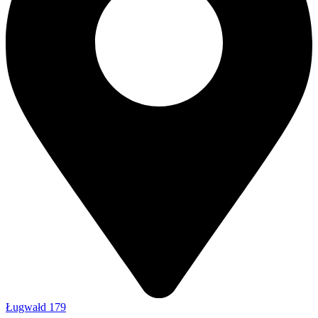
Ługwałd 179