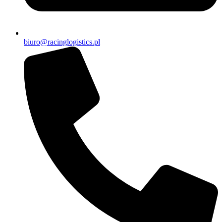
biuro@racinglogistics.pl