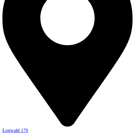
Ługwałd 179