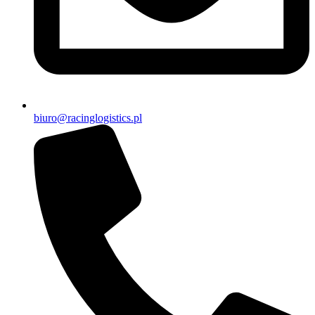
biuro@racinglogistics.pl