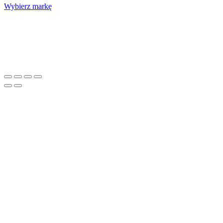
Wybierz markę
Nasze studio
Voucher prezentowy
SOCIAL MEDIA