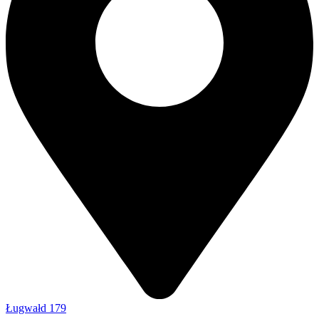
Ługwałd 179