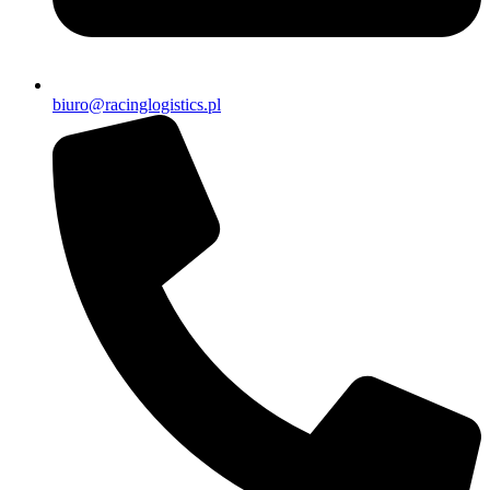
biuro@racinglogistics.pl