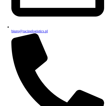
biuro@racinglogistics.pl