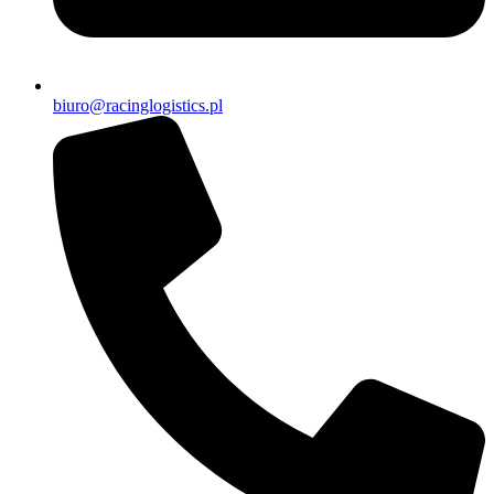
biuro@racinglogistics.pl