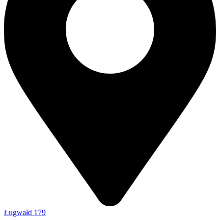
Ługwałd 179