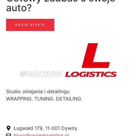
auto?
NASZA OFERTA
Studio oklejania i detailingu
WRAPPING. TUNING. DETAILING.
Polityka prywatności
Ługwałd 179, 11-001 Dywity
biuro@racinglogistics.pl