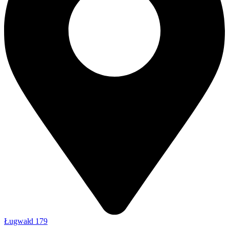
Ługwałd 179