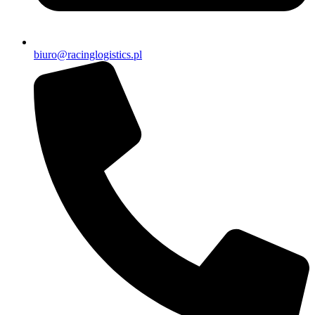
biuro@racinglogistics.pl