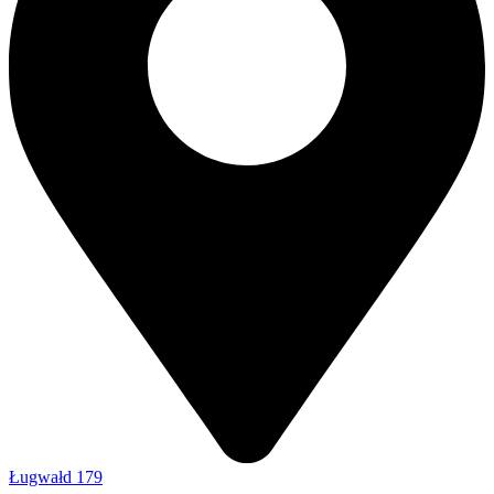
Ługwałd 179