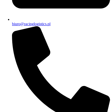
biuro@racinglogistics.pl