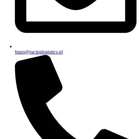
biuro@racinglogistics.pl