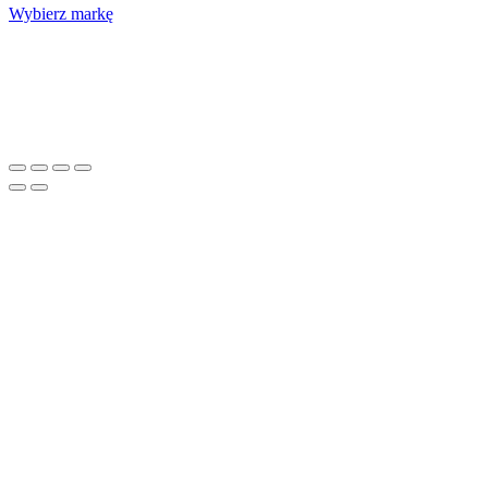
Wybierz markę
Nasze studio
Voucher prezentowy
SOCIAL MEDIA