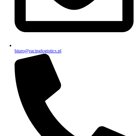
biuro@racinglogistics.pl