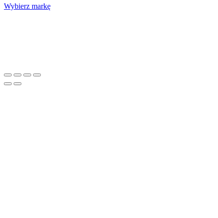
Wybierz markę
Nasze studio
Voucher prezentowy
SOCIAL MEDIA