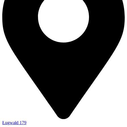
Ługwałd 179