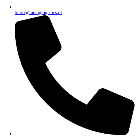
biuro@racinglogistics.pl